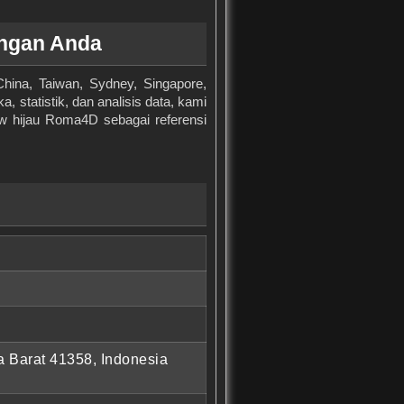
ungan Anda
hina, Taiwan, Sydney, Singapore,
tatistik, dan analisis data, kami
aw hijau Roma4D sebagai referensi
 Barat 41358, Indonesia