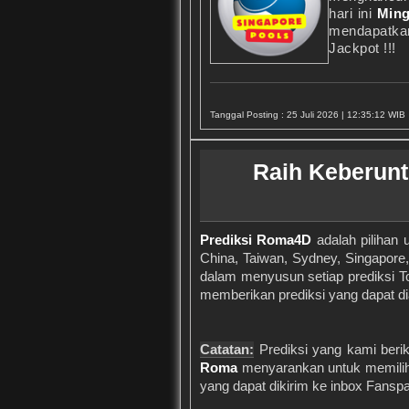
hari ini
Ming
mendapatkan
Jackpot !!!
Tanggal Posting :
25 Juli 2026 | 12:35:12 WIB
Raih Keberunt
Prediksi Roma4D
adalah pilihan 
China, Taiwan, Sydney, Singapore
dalam menyusun setiap prediksi T
memberikan prediksi yang dapat d
Catatan:
Prediksi yang kami beri
Roma
menyarankan untuk memilih 
yang dapat dikirim ke inbox Fansp