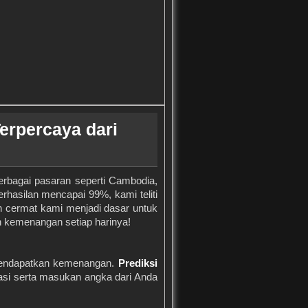
erpercaya dari
berbagai pasaran seperti Cambodia,
hasilan mencapai 99%, kami teliti
n cermat kami menjadi dasar untuk
 kemenangan setiap harinya!
 mendapatkan kemenangan.
Prediksi
asi serta masukan angka dari Anda