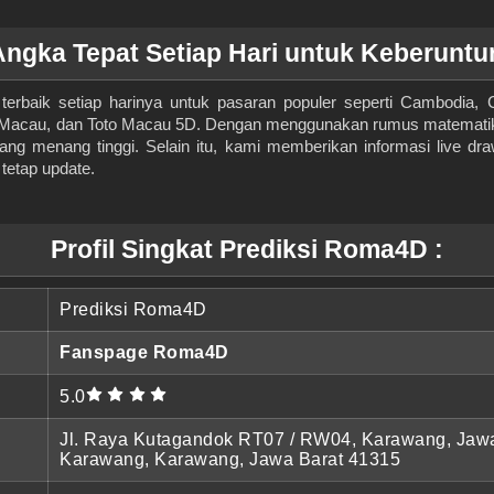
ngka Tepat Setiap Hari untuk Keberunt
erbaik setiap harinya untuk pasaran populer seperti Cambodia, C
acau, dan Toto Macau 5D. Dengan menggunakan rumus matematika, s
ang menang tinggi. Selain itu, kami memberikan informasi live dr
tetap update.
Profil Singkat Prediksi Roma4D :
Prediksi Roma4D
Fanspage Roma4D
5.0
Jl. Raya Kutagandok RT07 / RW04, Karawang, Jawa
Karawang, Karawang, Jawa Barat 41315