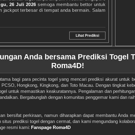
gu, 26 Juli 2026
semoga membantu bettor untuk
 jackpot terbesar di tempat anda bermain. Salam
Lihat Prediksi
ungan Anda bersama Prediksi Togel T
Roma4D!
utama bagi para pecinta togel yang mencari prediksi akurat untuk 
, PCSO, Hongkong, Kingkong, dan Toto Macau. Dengan tingkat keber
ogel untuk memastikan keakuratannya. Pengalaman dan perhitunga
iandalkan. Bergabunglah dengan komunitas penggemar kami dan raih
kan bersifat perkiraan, namun diharapkan dapat membantu Anda
situs prediksi togel dengan cermat, dan kami mengundang kolabor
age resmi kami:
Fanspage Roma4D