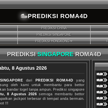
PREDIKSI ROMA4D
PREDIKSI CHINA
PREDIKSI SINGAPORE
PREDIKSI HONGKONG
PREDIKSI
SINGAPORE
ROMA4D
abtu, 8 Agustus 2026
 SINGAPORE
dari
PREDIKSI ROMA4D
yang
ngsung oleh kami untuk membantu para bettor
an bandar togel tanpa ampun. Prediksi singapore
tu, 8 Agustus 2026
semoga membantu bettor
patkan jackpot terbesar di tempat anda bermain.
t !!!