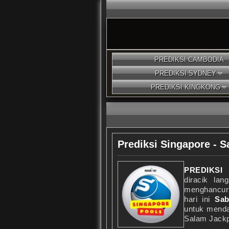
PREDIKSI CAMBODIA
PREDIKSI SYDNEY
PREDIKSI KINGKONG
Prediksi
Singapore
-
S
PREDIKSI
diracik la
menghancurk
hari ini
Sab
untuk menda
Salam Jackpo